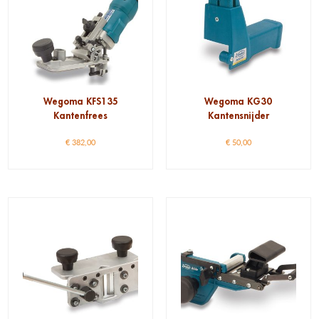
Wegoma KFS135
Wegoma KG30
Kantenfrees
Kantensnijder
€
382,00
€
50,00