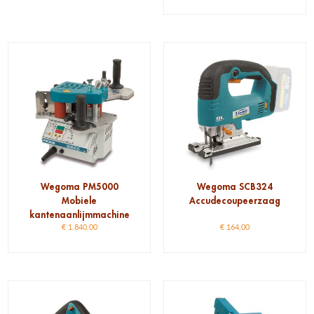
Wegoma PM5000
Wegoma SCB324
Mobiele
Accudecoupeerzaag
kantenaanlijmmachine
€
1.840,00
€
164,00