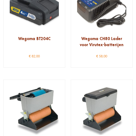
Wegoma BT204C
Wegoma CH80 Lader
voor Virutex-batterijen
€
82,00
€
58,00