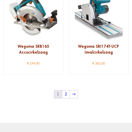
Wegoma SRB165
Wegoma SRI174T-UCP
Accucirkelzaag
Invalcirkelzaag
€
194,00
€
362,00
1
2
→