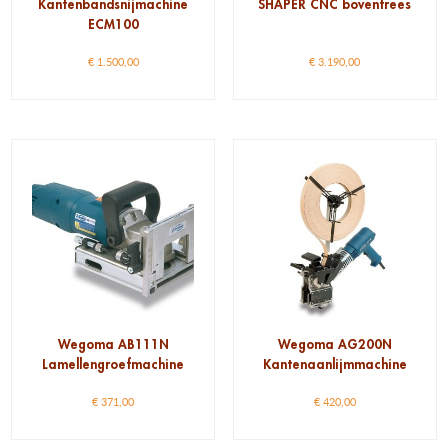
Kantenbandsnijmachine
SHAPER CNC bovenfrees
ECM100
€
1.500,00
€
3.190,00
Wegoma AB111N
Wegoma AG200N
Lamellengroefmachine
Kantenaanlijmmachine
€
371,00
€
420,00