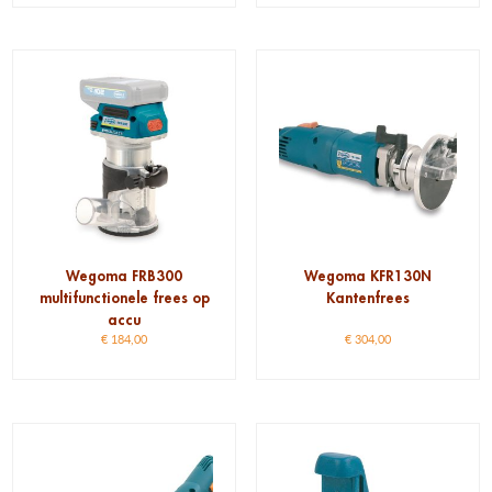
Wegoma FRB300
Wegoma KFR130N
multifunctionele frees op
Kantenfrees
accu
€
184,00
€
304,00